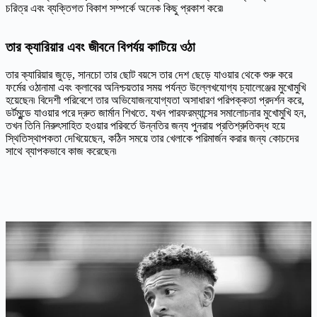
চরিত্র এবং ব্যক্তিগত বিকাশ সম্পর্কে অনেক কিছু প্রকাশ করে৷
তার ক্যারিয়ার এবং জীবনে বিপর্যয় কাটিয়ে ওঠা
তার ক্যারিয়ার জুড়ে, সানচো তার ছোট বয়সে তার দেশ ছেড়ে যাওয়ার থেকে শুরু করে
ফর্মের ওঠানামা এবং ক্লাবের অনিশ্চয়তার সময় পর্যন্ত উল্লেখযোগ্য চ্যালেঞ্জের মুখোমুখি
হয়েছেন৷ বিদেশী পরিবেশে তার অভিযোজনযোগ্যতা অসাধারণ পরিপক্কতা প্রদর্শন করে,
ডর্টমুন্ডে যাওয়ার পরে দ্রুত জার্মান শিখতে. যখন পারফরম্যান্সের সমালোচনার মুখোমুখি হন,
তখন তিনি নিরুৎসাহিত হওয়ার পরিবর্তে উন্নতির জন্য পুনরায় প্রতিশ্রুতিবদ্ধ হয়ে
স্থিতিস্থাপকতা দেখিয়েছেন, কঠিন সময়ে তার খেলাকে পরিমার্জন করার জন্য কোচদের
সাথে ব্যাপকভাবে কাজ করেছেন৷