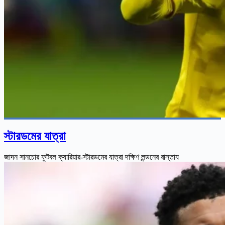
স্টারডমের যাত্রা
জাদন সানচোর ফুটবল ক্যারিয়ার-স্টারডমের যাত্রা দক্ষিণ লন্ডনের রাস্তায