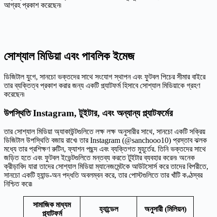
আগ্রহ প্রকাশ করেছেন৷
সোশ্যাল মিডিয়া এবং পাবলিক ইমেজ
ডিজিটাল যুগে, সানচো ভক্তদের সাথে সংযোগ স্থাপন এবং ফুটবল পিচের সীমার বাইরে
তার ব্যক্তিত্ব প্রকাশ করার জন্য একটি প্ল্যাটফর্ম হিসাবে সোশ্যাল মিডিয়াকে গ্রহণ
করেছেন৷
উপস্থিতি Instagram, টুইটার, এবং অন্যান্য প্ল্যাটফর্মের
তার সোশ্যাল মিডিয়া অ্যাকাউন্টগুলিতে লক্ষ লক্ষ অনুসারীর সাথে, সানচো একটি সক্রিয়
ডিজিটাল উপস্থিতি বজায় রাখে৷ তার Instagram (@sanchooo10) প্রস্তাব ঝলক
মধ্যে তার প্রশিক্ষণ রুটিন, ফ্যাশন পছন্দ এবং ব্যক্তিগত মুহূর্তের. তিনি ভক্তদের সাথে
জড়িত হতে এবং ফুটবল ইভেন্টগুলিতে মন্তব্য করতে টুইটার ব্যবহার করেন৷ অনেক
ক্রীড়াবিদ যারা তাদের সোশ্যাল মিডিয়া ম্যানেজমেন্টকে আউটসোর্স করে তাদের বিপরীতে,
সানচো একটি হ্যান্ড-অন পদ্ধতি অবলম্বন করে, তার পোস্টগুলিতে তার খাঁটি কণ্ঠস্বর
নিশ্চিত করে৷
সামাজিক মাধ্যম
হ্যান্ডেল
অনুসারী (মিলিয়ন)
প্ল্যাটফর্ম