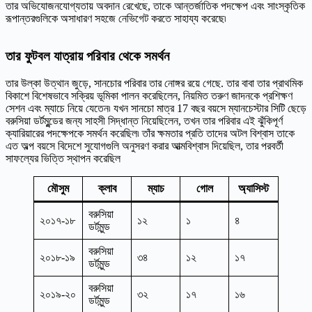
তার অভিযোজনযোগ্যতায় অবদান রেখেছে, তাকে আন্তর্জাতিক পদক্ষেপ এবং সাংস্কৃতিক
রূপান্তরগুলিকে অসাধারণ সহজে নেভিগেট করতে সাহায্য করেছে৷
তার ফুটবল যাত্রায় পরিবার থেকে সমর্থন
তার উল্কা উত্থান জুড়ে, সানচোর পরিবার তার নোঙ্গর রয়ে গেছে. তার বাবা তার প্রাথমিক
বিকাশে বিশেষভাবে সক্রিয় ভূমিকা পালন করেছিলেন, নিয়মিত তরুণ জাদনকে প্রশিক্ষণ
সেশন এবং ম্যাচে নিয়ে যেতেন৷ যখন সানচো মাত্র 17 বছর বয়সে ম্যানচেস্টার সিটি ছেড়ে
বরুসিয়া ডর্টমুন্ডের জন্য সাহসী সিদ্ধান্ত নিয়েছিলেন, তখন তার পরিবার এই ঝুঁকিপূর্ণ
ক্যারিয়ারের পদক্ষেপকে সমর্থন করেছিল৷ তাঁর ক্ষমতার প্রতি তাদের অটল বিশ্বাস তাকে
এত অল্প বয়সে বিদেশে সুযোগগুলি অনুসরণ করার আত্মবিশ্বাস দিয়েছিল, তার পরবর্তী
সাফল্যের ভিত্তি স্থাপন করেছিল
মৌসুম
ক্লাব
ম্যাচ
গোল
অ্যাসিস্ট
বরুসিয়া
২০১৭-১৮
১২
১
৪
ডর্টমুন্ড
বরুসিয়া
২০১৮-১৯
৩৪
১২
১৭
ডর্টমুন্ড
বরুসিয়া
২০১৯-২০
৩২
১৭
১৬
ডর্টমুন্ড