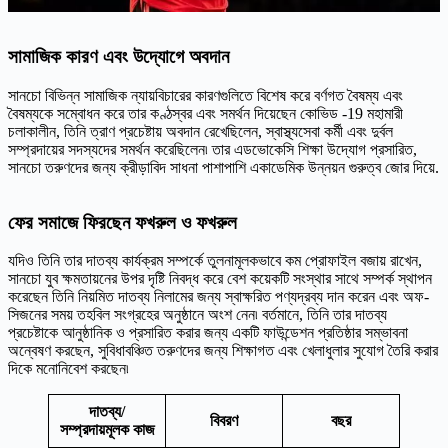
সামাজিক কারণ এবং উদ্যোগে অবদান
সানচো বিভিন্ন সামাজিক ন্যায়বিচারের কারণগুলিতে বিশেষ করে বর্ণগত বৈষম্য এবং
বৈষম্যকে সম্বোধন করে তার কণ্ঠস্বর এবং সমর্থন দিয়েছেন কোভিড -19 মহামারী
চলাকালীন, তিনি ত্রাণ প্রচেষ্টায় অবদান রেখেছিলেন, স্বাস্থ্যসেবা কর্মী এবং দুর্বল
সম্প্রদায়ের সদস্যদের সমর্থন করেছিলেন৷ তার এডভোকেসি শিক্ষা উদ্যোগ প্রসারিত,
সানচো তরুণদের জন্য ক্রীড়াবিদ সাধনা পাশাপাশি একাডেমিক উন্নয়ন গুরুত্ব জোর দিয়ে.
ফের সমাজে ফিরছেন ফখরুল ও ফখরুল
যদিও তিনি তার দাতব্য কার্যক্রম সম্পর্কে তুলনামূলকভাবে কম প্রোফাইল বজায় রাখেন,
সানচো যুব ক্ষমতায়নের উপর দৃষ্টি নিবদ্ধ করে বেশ কয়েকটি সংস্থার সাথে সম্পর্ক স্থাপন
করেছেন তিনি নিয়মিত দাতব্য নিলামের জন্য স্বাক্ষরিত পণ্যদ্রব্য দান করেন এবং অফ-
সিজনের সময় তহবিল সংগ্রহের অনুষ্ঠানে অংশ নেন৷ বর্তমানে, তিনি তার দাতব্য
প্রচেষ্টাকে আনুষ্ঠানিক ও প্রসারিত করার জন্য একটি ফাউন্ডেশন প্রতিষ্ঠার সম্ভাবনা
অন্বেষণ করছেন, সুবিধাবঞ্চিত তরুণদের জন্য শিক্ষাগত এবং খেলাধুলার সুযোগ তৈরি করার
দিকে মনোনিবেশ করছেন৷
দাতব্য/
বিবরণ
বছর
সম্প্রদায়মূলক কাজ