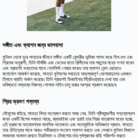
সঙ্গীত এবং ফ্যাশন জন্য ভালবাসা
ফুটবল থেকে দূরে সানচোর জীবনে সঙ্গীত একটি কেন্দ্রীয় ভূমিকা পালন করে৷ হিপ-হপ এবং
গ্রিমের অনুরাগী, তিনি স্টর্মজি এবং ডেভের মতো শিল্পীদের তার পছন্দের মধ্যে গণনা করেন
এবং প্রায়শই ভক্তদের সাথে প্লেলিস্ট শেয়ার করেন৷ তার ফ্যাশন সেন্স এছাড়াও
মনোযোগ আকর্ষণ করেছে, সানচো ফুটবলের সবচেয়ে আড়ম্বরপূর্ণ খেলোয়াড়দের একজন
হিসাবে খ্যাতি অর্জন করেছে৷ তিনি প্রায়শই ডিজাইনার স্ট্রিটওয়্যারে দেখা যায় এবং
ভবিষ্যতে সম্ভাব্য নিজস্ব পোশাক লাইন চালু করার আগ্রহ প্রকাশ করেছেন৷
প্রিয় ভ্রমণ গন্তব্য
মৌসুমের বাইরে, সানচো বিশ্ব অন্বেষণ করতে সময় নেয়. তিনি গ্রীষ্মমন্ডলীয় গন্তব্যস্থল
জন্য একটি বিশেষ সখ্যতা আছে, জ্যামাইকা এবং দুবাই তার প্রিয় যাত্রাপথ মধ্যে হচ্ছে.
এই ভ্রমণের অত্যাবশ্যক মানসিক সতেজতা এবং সাংস্কৃতিক অভিজ্ঞতা প্রদান. সানচো
তার ঐতিহ্যের সাথে আরও গভীরভাবে সংযোগ স্থাপন করতে এবং সেখানে ফুটবল বিকাশে
সম্ভাব্য অবদান রাখতে ত্রিনিদাদ ও টোবাগোর তার পূর্বপুরুষের বাড়ি পরিদর্শন করতে