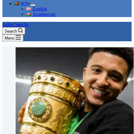
বাংলা
English
Azərbaycan
Jadon Sancho
Search
Menu