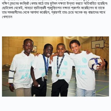
দক্ষিণ লন্ডনের কংক্রিট খেলার মাঠে তার ফুটবল দক্ষতা উন্নত করতে অতিবাহিত হয়েছিল৷
ছোটবেলা থেকেই, সানচো ব্যতিক্রমী প্রযুক্তিগত দক্ষতা প্রদর্শন করেছিলেন যা তাকে
তার সমবয়সীদের থেকে আলাদা করেছিল, প্রায়শই তার চেয়ে অনেক বড় বাচ্চাদের সাথে
খেলতেন