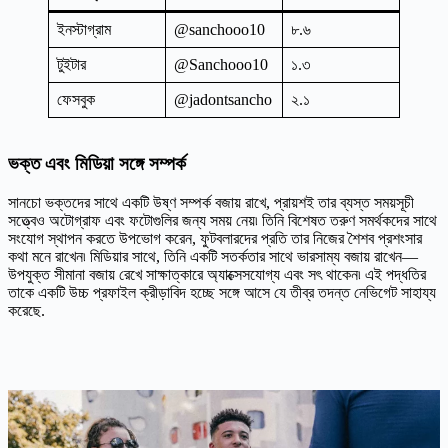
ইনস্টাগ্রাম
@sanchooo10
৮.৬
টুইটার
@Sanchooo10
১.৩
ফেসবুক
@jadontsancho
২.১
ভক্ত এবং মিডিয়া সঙ্গে সম্পর্ক
সানচো ভক্তদের সাথে একটি উষ্ণ সম্পর্ক বজায় রাখে, প্রায়শই তার ব্যস্ত সময়সূচী
সত্ত্বেও অটোগ্রাফ এবং ফটোগুলির জন্য সময় নেয়৷ তিনি বিশেষত তরুণ সমর্থকদের সাথে
সংযোগ স্থাপন করতে উপভোগ করেন, ফুটবলারদের প্রতি তার নিজের শৈশব প্রশংসার
কথা মনে রাখেন৷ মিডিয়ার সাথে, তিনি একটি সতর্কতার সাথে ভারসাম্য বজায় রাখেন—
উপযুক্ত সীমানা বজায় রেখে সাক্ষাত্কারে অ্যাক্সেসযোগ্য এবং সৎ থাকেন৷ এই পদ্ধতির
তাকে একটি উচ্চ প্রফাইল ক্রীড়াবিদ হচ্ছে সঙ্গে আসে যে তীব্র তদন্ত নেভিগেট সাহায্য
করেছে.