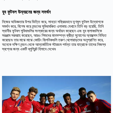
যুব ফুটবল উন্নয়নের জন্য সমর্থন
নিজের অভিজ্ঞতার উপর ভিত্তি করে, সানচো সক্রিয়ভাবে তৃণমূল ফুটবল উদ্যোগকে
সমর্থন করে, বিশেষ করে লন্ডনের সুবিধাবঞ্চিত এলাকায় যেখানে তিনি বড় হয়েছি. তিনি
স্থানীয় ফুটবল সুবিধাগুলির সংস্কারের জন্য অর্থায়ন করেছেন এবং যুব ক্লাবগুলিকে
সরঞ্জাম সরবরাহ করেছেন, আরও শিশুদের মানসম্পন্ন ক্রীড়া সুযোগের অ্যাক্সেস নিশ্চিত
করেছেন৷ তার মাঝে মাঝে কোচিং ক্লিনিকগুলি তরুণ খেলোয়াড়দের অনুপ্রাণিত করে,
অনেকে দক্ষিণ লন্ডন থেকে আন্তর্জাতিক স্টারডম পর্যন্ত তার যাত্রাকে তাদের নিজস্ব
স্বপ্নের জন্য একটি ব্লুপ্রিন্ট হিসাবে দেখেন৷