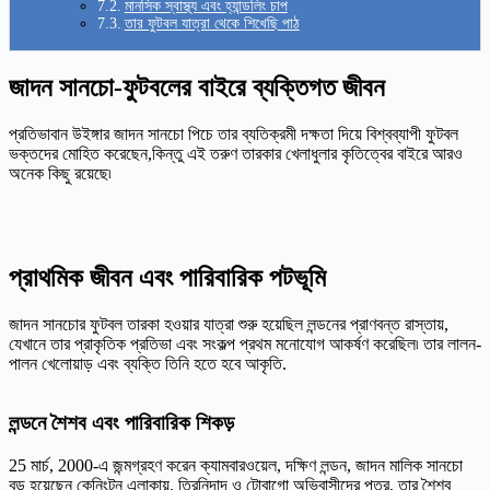
মানসিক স্বাস্থ্য এবং হ্যান্ডলিং চাপ
তার ফুটবল যাত্রা থেকে শিখেছি পাঠ
জাদন সানচো-ফুটবলের বাইরে ব্যক্তিগত জীবন
প্রতিভাবান উইঙ্গার জাদন সানচো পিচে তার ব্যতিক্রমী দক্ষতা দিয়ে বিশ্বব্যাপী ফুটবল
ভক্তদের মোহিত করেছেন,কিন্তু এই তরুণ তারকার খেলাধুলার কৃতিত্বের বাইরে আরও
অনেক কিছু রয়েছে৷
প্রাথমিক জীবন এবং পারিবারিক পটভূমি
জাদন সানচোর ফুটবল তারকা হওয়ার যাত্রা শুরু হয়েছিল লন্ডনের প্রাণবন্ত রাস্তায়,
যেখানে তার প্রাকৃতিক প্রতিভা এবং সংকল্প প্রথম মনোযোগ আকর্ষণ করেছিল৷ তার লালন-
পালন খেলোয়াড় এবং ব্যক্তি তিনি হতে হবে আকৃতি.
লন্ডনে শৈশব এবং পারিবারিক শিকড়
25 মার্চ, 2000-এ জন্মগ্রহণ করেন ক্যামবারওয়েল, দক্ষিণ লন্ডন, জাদন মালিক সানচো
বড় হয়েছেন কেনিংটন এলাকায়. ত্রিনিদাদ ও টোবাগো অভিবাসীদের পুত্র, তার শৈশব