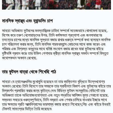
মানসিক স্বাস্থ্য এবং হ্যান্ডলিং চাপ
সানচো অভিজাত ফুটবলের মনস্তাত্ত্বিক চাহিদা সম্পর্কে সতেজভাবে খোলামেলা হয়েছে,
বিশেষ করে তরুণ খেলোয়াড়দের উপর. তিনি কর্মক্ষমতা প্রত্যাশা এবং জনসাধারণের
তদন্তের চাপের মধ্যে মানসিক সুস্থতা বজায় রাখার গুরুত্ব সম্পর্কে কথা বলেছেন মানসিক
চাপ পরিচালনা করার জন্য, তিনি মানসিক পারফরম্যান্স কোচদের সাথে কাজ করেন এবং
পরিবার এবং বিশ্বস্ত বন্ধুদের সাথে ঘনিষ্ঠ সংযোগ বজায় রাখেন যারা ফুটবলের বাইরে
দৃষ্টিভঙ্গি প্রদান করে৷ তার উকিল পেশাদার ক্রীড়া মানসিক স্বাস্থ্য সমর্থন সম্পর্কে বিস্তৃত
কথোপকথন অবদান রেখেছে.
তার ফুটবল যাত্রা থেকে শিখেছি পাঠ
সানচো যে চ্যালেঞ্জগুলির মুখোমুখি হয়েছেন তা তার ব্যক্তিগত বৃদ্ধিতে উল্লেখযোগ্য
অবদান রেখেছে৷ তিনি বিদেশে তার সময়কে তার স্বাধীনতা বিকাশ এবং ফুটবলের বাইরে তার
বিশ্বদর্শন প্রসারিত করার জন্য কৃতিত্ব দেন৷ বিভিন্ন ফুটবল সংস্কৃতির নেভিগেট তার
অভিজ্ঞতা তাকে অভিযোজনযোগ্যতা এবং নতুন পদ্ধতির আলিঙ্গন মূল্য শেখানো হয়েছে.
সম্ভবত সবচেয়ে গুরুত্বপূর্ণভাবে, তিনি নম্রতা এবং শেখার চালিয়ে যাওয়ার ইচ্ছার সাথে
তার ক্ষমতার প্রতি আত্মবিশ্বাসের ভারসাম্য বজায় রাখতে শিখেছেন,পিচ এবং বাইরে উভয়ই
টেকসই সাফল্যের ভিত্তি তৈরি করেছেন৷