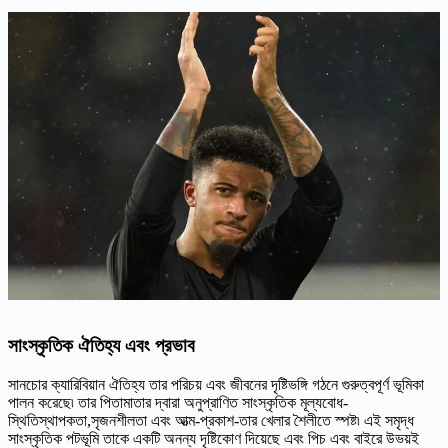
সাংস্কৃতিক ঐতিহ্য এবং প্রভাব
সানচোর ক্যারিবিয়ান ঐতিহ্য তার পরিচয় এবং জীবনের দৃষ্টিভঙ্গি গঠনে গুরুত্বপূর্ণ ভূমিকা
পালন করেছে৷ তার পিতামাতার দ্বারা অনুপ্রাণিত সাংস্কৃতিক মূল্যবোধ-
স্থিতিস্থাপকতা,সৃজনশীলতা এবং আত্ম-প্রকাশ-তার খেলার শৈলীতে স্পষ্ট৷ এই সমৃদ্ধ
সাংস্কৃতিক পটভূমি তাকে একটি অনন্য দৃষ্টিকোণ দিয়েছে এবং পিচ এবং বাইরে উভয়ই