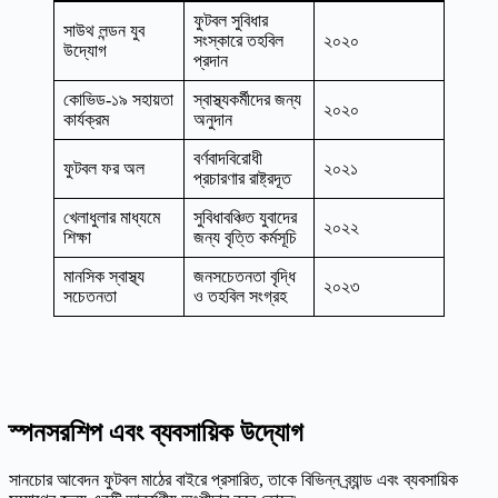
ফুটবল সুবিধার
সাউথ লন্ডন যুব
সংস্কারে তহবিল
২০২০
উদ্যোগ
প্রদান
কোভিড-১৯ সহায়তা
স্বাস্থ্যকর্মীদের জন্য
২০২০
কার্যক্রম
অনুদান
বর্ণবাদবিরোধী
ফুটবল ফর অল
২০২১
প্রচারণার রাষ্ট্রদূত
খেলাধুলার মাধ্যমে
সুবিধাবঞ্চিত যুবাদের
২০২২
শিক্ষা
জন্য বৃত্তি কর্মসূচি
মানসিক স্বাস্থ্য
জনসচেতনতা বৃদ্ধি
২০২৩
সচেতনতা
ও তহবিল সংগ্রহ
স্পনসরশিপ এবং ব্যবসায়িক উদ্যোগ
সানচোর আবেদন ফুটবল মাঠের বাইরে প্রসারিত, তাকে বিভিন্ন ব্র্যান্ড এবং ব্যবসায়িক