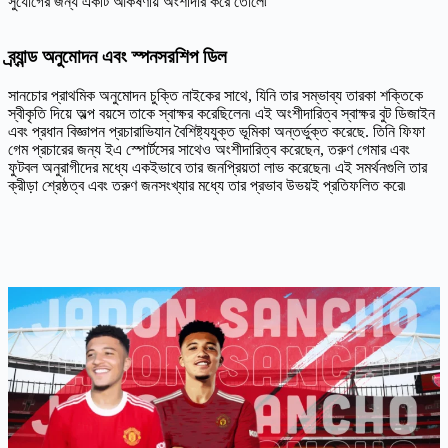
সুযোগের জন্য একটি আকর্ষণীয় অংশীদার করে তোলে৷
ব্র্যান্ড অনুমোদন এবং স্পনসরশিপ ডিল
সানচোর প্রাথমিক অনুমোদন চুক্তি নাইকের সাথে, যিনি তার সম্ভাব্য তারকা শক্তিকে
স্বীকৃতি দিয়ে অল্প বয়সে তাকে স্বাক্ষর করেছিলেন৷ এই অংশীদারিত্ব স্বাক্ষর বুট ডিজাইন
এবং প্রধান বিজ্ঞাপন প্রচারাভিযান বৈশিষ্ট্যযুক্ত ভূমিকা অন্তর্ভুক্ত করেছে. তিনি ফিফা
গেম প্রচারের জন্য ইএ স্পোর্টসের সাথেও অংশীদারিত্ব করেছেন, তরুণ গেমার এবং
ফুটবল অনুরাগীদের মধ্যে একইভাবে তার জনপ্রিয়তা লাভ করেছেন৷ এই সমর্থনগুলি তার
ক্রীড়া শ্রেষ্ঠত্ব এবং তরুণ জনসংখ্যার মধ্যে তার প্রভাব উভয়ই প্রতিফলিত করে৷