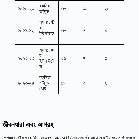
বরুসিয়া
২০২০-২১
৩৮
১৬
২০
ডর্টমুন্ড
ম্যানচেস্টা
র
২০২১-২২
৩৮
৫
৩
ইউনাইটে
ড
ম্যানচেস্টা
র
২০২২-২৩
২৬
৭
৩
ইউনাইটে
ড
বরুসিয়া
২০২৩-২৪
ডর্টমুন্ড
১৯
৩
২
(ধার)
জীবনধারা এবং আগ্রহ
পেশাদার ফুটবলের চাহিদা সত্ত্বেও, সানচো বিভিন্ন স্বার্থের সাথে একটি সুসংহত জীবনধারা