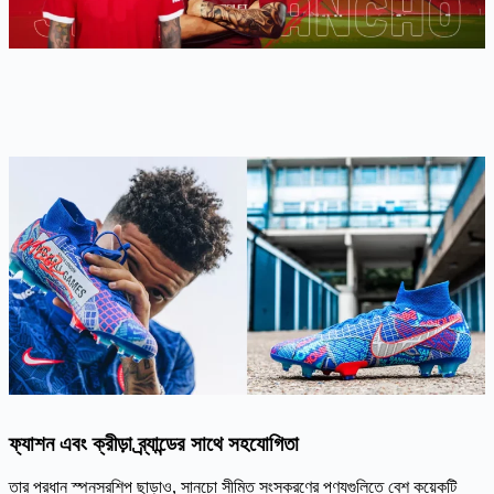
ফ্যাশন এবং ক্রীড়া ব্র্যান্ডের সাথে সহযোগিতা
তার প্রধান স্পনসরশিপ ছাড়াও, সানচো সীমিত সংস্করণের পণ্যগুলিতে বেশ কয়েকটি