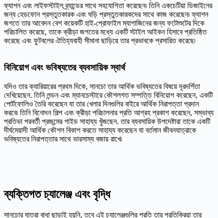
ফ্যাশন এবং লাইফস্টাইল ব্র্যান্ডের সাথে সহযোগিতা করেছেন৷ তিনি একচেটিয়া ডিজাইনের
জন্য হেডফোন প্রস্তুতকারক এবং ঘড়ি প্রস্তুতকারকদের সাথে কাজ করেছেন৷ ফ্যাশন
জগতে তার আবেদন বেশ কয়েকটি হাই-প্রোফাইল ম্যাগাজিনের জন্য ফটোশুটের দিকে
পরিচালিত করেছে, তাকে ক্রীড়া জগতের মধ্যে একটি স্টাইল আইকন হিসাবে প্রতিষ্ঠিত
করেছে এবং ফুটবলের ঐতিহ্যবাহী সীমানা ছাড়িয়ে তার প্রভাবকে প্রসারিত করেছে৷
বিনিয়োগ এবং ভবিষ্যতের ব্যবসায়িক স্বার্থ
যদিও তার ক্যারিয়ারের প্রথম দিকে, সানচো তার আর্থিক ভবিষ্যতের বিষয়ে দূরদর্শিতা
দেখিয়েছেন. তিনি লন্ডন এবং ম্যানচেস্টারে কৌশলগত সম্পত্তি বিনিয়োগ করেছেন, একটি
পোর্টফোলিও তৈরি করেছেন যা তার খেলার দিনগুলির বাইরে আর্থিক নিরাপত্তা প্রদান
করবে৷ তিনি বিনোদন শিল্প এবং ক্রীড়া পরিচালনার প্রতি আগ্রহ প্রকাশ করেছেন, সম্ভাব্য
প্রতিভা পরবর্তী প্রজন্মের গাইড সাহায্য খুঁজছেন. তার ব্যবসায়িক উপদেষ্টারা তাকে একটি
দীর্ঘমেয়াদী আর্থিক কৌশল বিকাশ করতে সাহায্য করেছেন যা বর্তমান জীবনযাত্রাকে
ভবিষ্যতের নিরাপত্তার সাথে ভারসাম্য বজায় রাখে৷
ব্যক্তিগত চ্যালেঞ্জ এবং বৃদ্ধি
সানচোর যাত্রা বাধা ছাড়াই হয়নি, তবে এই চ্যালেঞ্জগুলির প্রতি তার প্রতিক্রিয়া তার