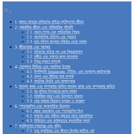
জাদন সানচো-ফুটবলের বাইরে ব্যক্তিগত জীবন
প্রাথমিক জীবন এবং পারিবারিক পটভূমি
লন্ডনে শৈশব এবং পারিবারিক শিকড়
সাংস্কৃতিক ঐতিহ্য এবং প্রভাব
তার ফুটবল যাত্রায় পরিবার থেকে সমর্থন
জীবনধারা এবং আগ্রহ
ফুটবলের বাইরে শখ এবং ক্রিয়াকলাপ
সঙ্গীত এবং ফ্যাশন জন্য ভালবাসা
প্রিয় ভ্রমণ গন্তব্য
সোশ্যাল মিডিয়া এবং পাবলিক ইমেজ
উপস্থিতি Instagram, টুইটার, এবং অন্যান্য প্ল্যাটফর্মের
ভক্ত এবং মিডিয়া সঙ্গে সম্পর্ক
পাবলিক বিবৃতি এবং সাক্ষাত্কার
দাতব্য কাজ এবং সম্প্রদায় জড়িত দাতব্য কাজ এবং সম্প্রদায় জড়িত
যুব ফুটবল উন্নয়নের জন্য সমর্থন
সামাজিক কারণ এবং উদ্যোগে অবদান
ফের সমাজে ফিরছেন ফখরুল ও ফখরুল
স্পনসরশিপ এবং ব্যবসায়িক উদ্যোগ
ব্র্যান্ড অনুমোদন এবং স্পনসরশিপ ডিল
ফ্যাশন এবং ক্রীড়া ব্র্যান্ডের সাথে সহযোগিতা
বিনিয়োগ এবং ভবিষ্যতের ব্যবসায়িক স্বার্থ
ব্যক্তিগত চ্যালেঞ্জ এবং বৃদ্ধি
তার ক্যারিয়ার এবং জীবনে বিপর্যয় কাটিয়ে ওঠা