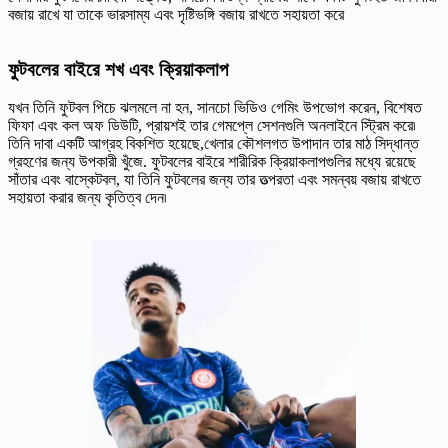
বজায় রাখে যা তাকে ভারসাম্য এবং দৃষ্টিভঙ্গি বজায় রাখতে সহায়তা করে
ফুটবলের বাইরে শখ এবং ক্রিয়াকলাপ
যখন তিনি ফুটবল পিচে ঝলমলে না হন, সানচো ভিডিও গেমিং উপভোগ করেন, বিশেষত
ফিফা এবং কল অফ ডিউটি, প্রায়শই তার গেমপ্লে সেশনগুলি অনলাইনে স্ট্রিম করে৷
তিনি দাবা একটি আগ্রহ বিকশিত হয়েছে,খেলার কৌশলগত উপাদান তার মাঠ সিদ্ধান্ত
গ্রহণের জন্য উপকারী খুঁজে. ফুটবলের বাইরে শারীরিক ক্রিয়াকলাপগুলির মধ্যে রয়েছে
সাঁতার এবং বাস্কেটবল, যা তিনি ফুটবলের জন্য তার তত্পরতা এবং সমন্বয় বজায় রাখতে
সহায়তা করার জন্য কৃতিত্ব দেন৷