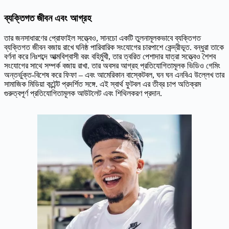
ব্যক্তিগত জীবন এবং আগ্রহ
তার জনসাধারণের প্রোফাইল সত্ত্বেও, সানচো একটি তুলনামূলকভাবে ব্যক্তিগত
ব্যক্তিগত জীবন বজায় রাখে ঘনিষ্ঠ পারিবারিক সংযোগের চারপাশে কেন্দ্রীভূত. বন্ধুরা তাকে
বর্ণনা করে নিঃশব্দে আত্মবিশ্বাসী বরং বহির্মুখী, তার ত্বরিত পেশাদার যাত্রা সত্ত্বেও শৈশব
সংযোগের সাথে সম্পর্ক বজায় রাখা. তার অবসর আগ্রহ প্রতিযোগিতামূলক ভিডিও গেমিং
অন্তর্ভুক্ত-বিশেষ করে ফিফা – এবং আমেরিকান বাস্কেটবল, ঘন ঘন এনবিএ উল্লেখ তার
সামাজিক মিডিয়া কন্টেন্ট প্রদর্শিত সঙ্গে. এই স্বার্থ ফুটবল এর তীব্র চাপ অতিক্রম
গুরুত্বপূর্ণ প্রতিযোগিতামূলক আউটলেট এবং শিথিলকরণ প্রদান.