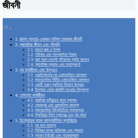
জীবনী
জাদন সানচো-একজন ফুটবল তারকার জীবনী
প্রাথমিক জীবন এবং পটভূমি
লন্ডনে জন্ম ও শৈশব
পরিবার এবং সাংস্কৃতিক শিকড়
অল্প বয়স থেকেই ফুটবলের প্রতি আবেগ
প্রাথমিক প্রভাব এবং অনুপ্রেরণা
যুব কর্মজীবন এবং উন্নয়ন
ওয়াটফোর্ডের যুব একাডেমিতে যোগদান
ম্যানচেস্টার সিটির একাডেমিতে যোগদান
একটি তরুণ প্রতিভা হিসাবে উন্নয়ন
ইংল্যান্ড থেকে জার্মানি যাওয়ার সিদ্ধান্ত
পেশাগত কর্মজীবন
বরুসিয়া ডর্টমুন্ডের সাথে স্বাক্ষর
ব্রেকথ্রু এবং বুন্দেসলিগা সাফল্য
ম্যানচেস্টার ইউনাইটেডে স্থানান্তর
প্রিমিয়ার লিগে চ্যালেঞ্জ এবং মূল মুহূর্ত
ইংল্যান্ডের সাথে আন্তর্জাতিক ক্যারিয়ার
যুব দলে সাফল্য
সিনিয়র দলের অভিষেক এবং প্রভাব
প্রধান টুর্নামেন্ট এবং পারফরম্যান্স