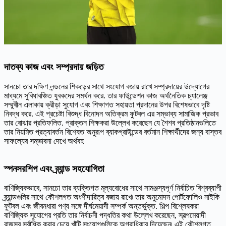
দাতব্য কাজ এবং সম্প্রদায় জড়িত
সানচো তার দক্ষিণ লন্ডনের শিকড়ের সাথে সংযোগ বজায় রাখে সম্প্রদায়ের উদ্যোগের
মাধ্যমে সুবিধাবঞ্চিত যুবকদের সমর্থন করে. তার ফাউন্ডেশন কাজ অর্থনৈতিক চ্যালেঞ্জ
সম্মুখীন এলাকায় ক্রীড়া সুযোগ এবং শিক্ষাগত সহায়তা প্রদানের উপর বিশেষভাবে দৃষ্টি
নিবদ্ধ করে. এই প্রচেষ্টা বিশুদ্ধ বিনোদন অতিক্রম ফুটবল এর সম্ভাব্য সামাজিক প্রভাব
তার বোঝার প্রতিফলিত. প্রাক্তন শিক্ষকরা উল্লেখ করেছেন যে শৈশব প্রতিষ্ঠানগুলিতে
তার নিয়মিত প্রত্যাবর্তন বিশেষত অনুরূপ ব্যাকগ্রাউন্ডের বর্তমান শিক্ষার্থীদের জন্য বাস্তব
সাফল্যের সম্ভাবনা দেখে অর্থবহ
স্পনসরশিপ এবং ব্র্যান্ড সহযোগিতা
বাণিজ্যিকভাবে, সানচো তার ব্যক্তিগত মূল্যবোধের সাথে সামঞ্জস্যপূর্ণ নির্বাচিত বিশ্বব্যাপী
ব্র্যান্ডগুলির সাথে কৌশলগত অংশীদারিত্ব বজায় রাখে৷ তার অনুমোদন পোর্টফোলিও নাইকি
ফুটবল এবং জীবনধারা পণ্য সঙ্গে দীর্ঘমেয়াদী সম্পর্ক অন্তর্ভুক্ত. শিল্প বিশ্লেষকরা
বাণিজ্যিক সুযোগের প্রতি তার নির্বাচনী পদ্ধতির কথা উল্লেখ করেছেন, স্বল্পমেয়াদী
রাজস্ব সর্বাধিক করার চেয়ে খাঁটি সংযোগগুলিকে অগ্রাধিকার দিয়েছেন৷ এই কৌশলগত