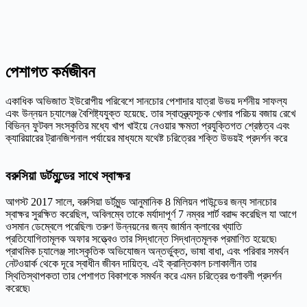
পেশাগত কর্মজীবন
একাধিক অভিজাত ইউরোপীয় পরিবেশে সানচোর পেশাদার যাত্রা উভয় দর্শনীয় সাফল্য
এবং উন্নয়ন চ্যালেঞ্জ বৈশিষ্ট্যযুক্ত হয়েছে. তার স্বাতন্ত্র্যসূচক খেলার পরিচয় বজায় রেখে
বিভিন্ন ফুটবল সংস্কৃতির মধ্যে খাপ খাইয়ে নেওয়ার ক্ষমতা প্রযুক্তিগত শ্রেষ্ঠত্ব এবং
ক্যারিয়ারের ট্রানজিশনাল পর্যায়ের মাধ্যমে যথেষ্ট চরিত্রের শক্তি উভয়ই প্রদর্শন করে
বরুসিয়া ডর্টমুন্ডের সাথে স্বাক্ষর
আগস্ট 2017 সালে, বরুসিয়া ডর্টমুন্ড আনুমানিক 8 মিলিয়ন পাউন্ডের জন্য সানচোর
স্বাক্ষর সুরক্ষিত করেছিল, অবিলম্বে তাকে মর্যাদাপূর্ণ 7 নম্বর শার্ট বরাদ্দ করেছিল যা আগে
ওসমান ডেম্বেলে পরেছিল৷ তরুণ উন্নয়নের জন্য জার্মান ক্লাবের খ্যাতি
প্রতিযোগিতামূলক অফার সত্ত্বেও তার সিদ্ধান্তে সিদ্ধান্তমূলক প্রমাণিত হয়েছে৷
প্রাথমিক চ্যালেঞ্জ সাংস্কৃতিক অভিযোজন অন্তর্ভুক্ত, ভাষা বাধা, এবং পরিবার সমর্থন
নেটওয়ার্ক থেকে দূরে স্বাধীন জীবন দায়িত্ব. এই ক্রান্তিকাল চলাকালীন তার
স্থিতিস্থাপকতা তার পেশাগত বিকাশকে সমর্থন করে এমন চরিত্রের গুণাবলী প্রদর্শন
করেছে৷