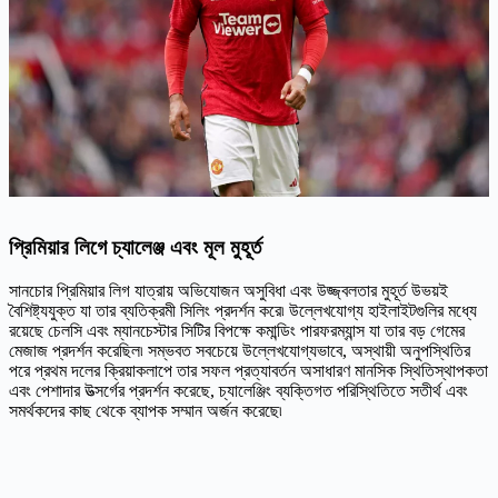
প্রিমিয়ার লিগে চ্যালেঞ্জ এবং মূল মুহূর্ত
সানচোর প্রিমিয়ার লিগ যাত্রায় অভিযোজন অসুবিধা এবং উজ্জ্বলতার মুহূর্ত উভয়ই
বৈশিষ্ট্যযুক্ত যা তার ব্যতিক্রমী সিলিং প্রদর্শন করে৷ উল্লেখযোগ্য হাইলাইটগুলির মধ্যে
রয়েছে চেলসি এবং ম্যানচেস্টার সিটির বিপক্ষে কমান্ডিং পারফরম্যান্স যা তার বড় গেমের
মেজাজ প্রদর্শন করেছিল৷ সম্ভবত সবচেয়ে উল্লেখযোগ্যভাবে, অস্থায়ী অনুপস্থিতির
পরে প্রথম দলের ক্রিয়াকলাপে তার সফল প্রত্যাবর্তন অসাধারণ মানসিক স্থিতিস্থাপকতা
এবং পেশাদার উত্সর্গের প্রদর্শন করেছে, চ্যালেঞ্জিং ব্যক্তিগত পরিস্থিতিতে সতীর্থ এবং
সমর্থকদের কাছ থেকে ব্যাপক সম্মান অর্জন করেছে৷