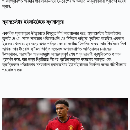
পরিসংখ্যানগত অবদান ধারাবাহিকভাবে ইউরোপের অভিজাত আক্রমণকারী প্রতিভা মধ্যে
স্থান.
ম্যানচেস্টার ইউনাইটেডে স্থানান্তর
একাধিক স্থানান্তর উইন্ডোতে বিস্তৃত দীর্ঘ আলোচনার পরে, ম্যানচেস্টার ইউনাইটেড
জুলাই 2021 সালে সানচোর পরিষেবাগুলি 73 মিলিয়ন পাউন্ডে সুরক্ষিত করেছিল-একজন
ইংরেজ খেলোয়াড়ের জন্য এখন পর্যন্ত দেওয়া সর্বোচ্চ ফিগুলির মধ্যে. তার প্রিমিয়ার লিগ
ভূমিকা তার ইংরেজি ফুটবল ভিত্তি সত্ত্বেও অপ্রত্যাশিত অভিযোজন চ্যালেঞ্জ
উপস্থাপন. প্রাথমিক পারফরম্যান্স সামঞ্জস্যপূর্ণ শেষ পণ্য ছাড়াই প্রযুক্তিগত গুণমান
প্রদর্শন করে, যার জন্য প্রিমিয়ার লিগের প্রতিরক্ষামূলক কাঠামোর সমন্বয় এবং
ক্রান্তিকাল পরিচালনার সময়কালে ম্যানচেস্টার ইউনাইটেডের বিকশিত দলের গতিশীলতার
প্রয়োজন হয়৷