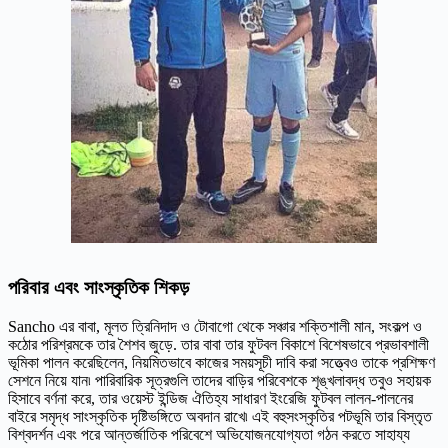
পরিবার এবং সাংস্কৃতিক শিকড়
Sancho এর বাবা, মূলত ত্রিনিদাদ ও টোবাগো থেকে সঞ্চার শক্তিশালী মান, সংকল্প ও
কঠোর পরিশ্রমকে তার শৈশব জুড়ে. তার বাবা তার ফুটবল বিকাশে বিশেষভাবে প্রভাবশালী
ভূমিকা পালন করেছিলেন, নিয়মিতভাবে কাজের সময়সূচী দাবি করা সত্ত্বেও তাকে প্রশিক্ষণ
সেশনে নিয়ে যান৷ পারিবারিক সূত্রগুলি তাদের বাড়ির পরিবেশকে শৃঙ্খলাবদ্ধ তবুও সহায়ক
হিসাবে বর্ণনা করে, তার ওয়েস্ট ইন্ডিজ ঐতিহ্য সাধারণ ইংরেজি ফুটবল লালন-পালনের
বাইরে সমৃদ্ধ সাংস্কৃতিক দৃষ্টিভঙ্গিতে অবদান রাখে৷ এই বহুসংস্কৃতির পটভূমি তার বিস্তৃত
বিশ্বদর্শন এবং পরে আন্তর্জাতিক পরিবেশে অভিযোজনযোগ্যতা গঠন করতে সাহায্য