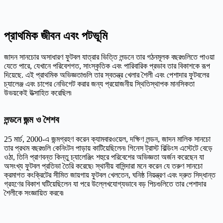
প্রাথমিক জীবন এবং পটভূমি
জাদন সানচোর অসাধারণ ফুটবল যাত্রার ভিত্তি লন্ডনে তার গঠনমূলক বছরগুলিতে পাওয়া
যেতে পারে, যেখানে পরিবেশগত, সাংস্কৃতিক এবং পারিবারিক প্রভাব তার বিকাশকে রূপ
দিয়েছে. এই প্রাথমিক অভিজ্ঞতাগুলি তার স্বতন্ত্র খেলার শৈলী এবং পেশাদার ফুটবলের
চ্যালেঞ্জ এবং চাপের নেভিগেট করার জন্য প্রয়োজনীয় স্থিতিস্থাপক মানসিকতা
উভয়কেই উত্সাহিত করেছিল৷
লন্ডনে জন্ম ও শৈশব
25 মার্চ, 2000-এ জন্মগ্রহণ করেন ক্যামবারওয়েল, দক্ষিণ লন্ডন, জাদন মালিক সানচো
তার প্রথম বছরগুলি কেনিংটন পাড়ায় কাটিয়েছিলেন৷ গিনেস ট্রাস্ট বিল্ডিংস এস্টেটে বেড়ে
ওঠা, তিনি প্রাণবন্ত কিন্তু চ্যালেঞ্জিং শহুরে পরিবেশের অভিজ্ঞতা অর্জন করেছেন যা
অসংখ্য ফুটবল প্রতিভা তৈরি করেছে৷ স্থানীয় বাসিন্দারা মনে করেন যে তরুণ সানচো
ক্রমাগত কংক্রিটের সীমিত জায়গায় ফুটবল খেলতেন, ঘনিষ্ঠ নিয়ন্ত্রণ এবং দ্রুত সিদ্ধান্ত
গ্রহণের বিকাশ ঘটিয়েছিলেন যা পরে উল্লেখযোগ্যভাবে বড় পিচগুলিতে তার পেশাদার
শৈলীকে সংজ্ঞায়িত করবে৷