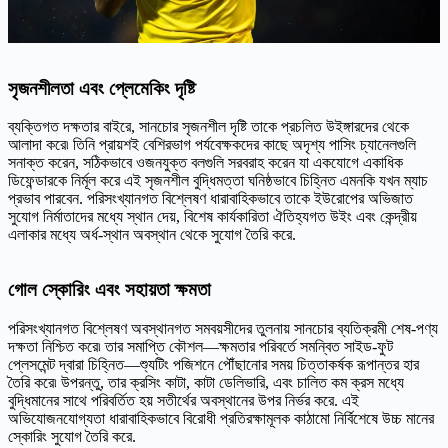
সৃজনশীলতা এবং প্লেমেকিং দৃষ্টি
ব্যক্তিগত দক্ষতার বাইরে, সানচোর সৃজনশীল দৃষ্টি তাকে প্রচলিত উইঙ্গারদের থেকে
আলাদা করে৷ তিনি প্রায়শই বেশিরভাগ পর্যবেক্ষকদের কাছে অদৃশ্য পাসিং চ্যানেলগুলি
সনাক্ত করেন, সঠিকভাবে ওজনযুক্ত বলগুলি সরবরাহ করেন যা একযোগে একাধিক
ডিফেন্ডারকে নির্মূল করে এই সৃজনশীল বুদ্ধিমত্তা ঘনিষ্ঠভাবে চিহ্নিত এমনকি যখন ম্যাচ
প্রভাব পারবেন. পরিসংখ্যানগত বিশ্লেষণ ধারাবাহিকভাবে তাকে ইউরোপের অভিজাত
সুযোগ নির্মাতাদের মধ্যে স্থান দেয়, বিশেষ কার্যকারিতা ঐতিহ্যগত উইং এবং কেন্দ্রীয়
এলাকার মধ্যে অর্ধ-স্থান অবস্থান থেকে সুযোগ তৈরি করে.
গোল স্কোরিং এবং সহায়তা ক্ষমতা
পরিসংখ্যানগত বিশ্লেষণ অবস্থানগত সমবয়সীদের তুলনায় সানচোর ব্যতিক্রমী শেষ-পণ্য
দক্ষতা নিশ্চিত করে৷ তার সমাপ্তি কৌশল—ক্ষমতার পরিবর্তে সমন্বিত সাইড-ফুট
প্লেসমেন্ট দ্বারা চিহ্নিত—শ্যুটিং পজিশনে পৌঁছানোর সময় চিত্তাকর্ষক রূপান্তর হার
তৈরি করে৷ উপরন্তু, তার ক্রসিং কাটা, কাটা ডেলিভারি, এবং চালিত কম ক্রস মধ্যে
বুদ্ধিমানের সাথে পরিবর্তিত হয় সতীর্থের অবস্থানের উপর নির্ভর করে. এই
অভিযোজনযোগ্যতা ধারাবাহিকভাবে বিরোধী প্রতিরক্ষামূলক কাঠামো নির্বিশেষে উচ্চ মানের
স্কোরিং সুযোগ তৈরি করে.