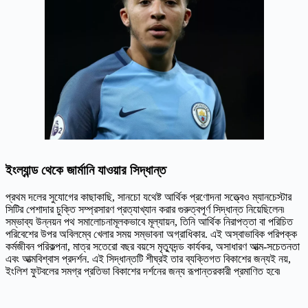
ইংল্যান্ড থেকে জার্মানি যাওয়ার সিদ্ধান্ত
প্রথম দলের সুযোগের কাছাকাছি, সানচো যথেষ্ট আর্থিক প্রণোদনা সত্ত্বেও ম্যানচেস্টার
সিটির পেশাদার চুক্তি সম্প্রসারণ প্রত্যাখ্যান করার গুরুত্বপূর্ণ সিদ্ধান্ত নিয়েছিলেন৷
সম্ভাব্য উন্নয়ন পথ সমালোচনামূলকভাবে মূল্যায়ন, তিনি আর্থিক নিরাপত্তা বা পরিচিত
পরিবেশের উপর অবিলম্বে খেলার সময় সম্ভাবনা অগ্রাধিকার. এই অস্বাভাবিক পরিপক্ক
কর্মজীবন পরিকল্পনা, মাত্র সতেরো বছর বয়সে মৃত্যুদন্ড কার্যকর, অসাধারণ আত্ম-সচেতনতা
এবং আত্মবিশ্বাস প্রদর্শন. এই সিদ্ধান্তটি শীঘ্রই তার ব্যক্তিগত বিকাশের জন্যই নয়,
ইংলিশ ফুটবলের সমগ্র প্রতিভা বিকাশের দর্শনের জন্য রূপান্তরকারী প্রমাণিত হবে৷