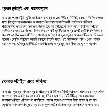
প্রধান টুর্নামেন্ট এবং পারফরম্যান্স
সানচোর প্রধান টুর্নামেন্টের অভিজ্ঞতার মধ্যে রয়েছে ইউরো 2020, যেখানে সীমিত খেলার
সময় বিস্তৃত আক্রমণাত্মক অবস্থানে ইংল্যান্ডের ব্যতিক্রমী প্রতিভার গভীরতা
প্রতিফলিত করে৷ তার সবচেয়ে উল্লেখযোগ্য টুর্নামেন্টের অংশগ্রহণ ইতালির বিপক্ষে
ফাইনালের সময় এসেছিল, বিশেষ করে পেনাল্টি শ্যুটিংয়ের জন্য একটি দেরী বিকল্প হিসাবে
প্রবেশ করেছিল—একটি উল্লেখযোগ্য দায়িত্ব যা তুলনামূলক আন্তর্জাতিক অনভিজ্ঞতা
সত্ত্বেও কোচিং স্টাফের আত্মবিশ্বাসকে নির্দেশ করে৷ এই অভিজ্ঞতা, যদিও শেষ পর্যন্ত
হতাশাজনক, ভবিষ্যতে টুর্নামেন্ট অংশগ্রহণের জন্য মূল্যবান উন্নয়ন সুযোগ প্রদান.
খেলার স্টাইল এবং শক্তি
সানচোর স্বতন্ত্র খেলার পদ্ধতি ঐতিহ্যবাহী উইঙ্গার বৈশিষ্ট্যগুলিকে সমসাময়িক প্লেমেকিং
ক্ষমতার সাথে একত্রিত করে৷ এই বহুমাত্রিক দক্ষতা সেটটি বিভিন্ন আক্রমণাত্মক
অবস্থানগুলিতে কৌশলগত নমনীয়তা প্রদান করে যখন তাকে নিম্ন ব্লক বা ঘন ঘন
কেন্দ্রীয় অঞ্চলগুলি নিযুক্ত প্রতিরক্ষামূলক কাঠামোর বিরুদ্ধে বিশেষভাবে কার্যকর করে