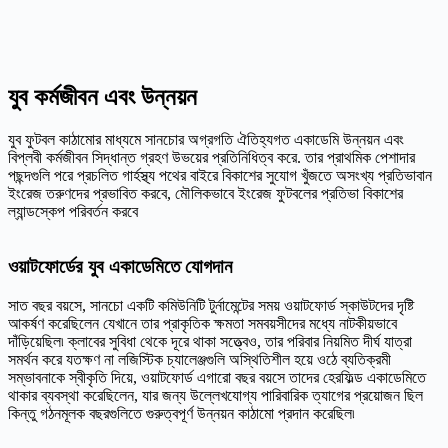
যুব কর্মজীবন এবং উন্নয়ন
যুব ফুটবল কাঠামোর মাধ্যমে সানচোর অগ্রগতি ঐতিহ্যগত একাডেমি উন্নয়ন এবং
বিপ্লবী কর্মজীবন সিদ্ধান্ত গ্রহণ উভয়ের প্রতিনিধিত্ব করে. তার প্রাথমিক পেশাদার
পছন্দগুলি পরে প্রচলিত গার্হস্থ্য পথের বাইরে বিকাশের সুযোগ খুঁজতে অসংখ্য প্রতিভাবান
ইংরেজ তরুণদের প্রভাবিত করবে, মৌলিকভাবে ইংরেজ ফুটবলের প্রতিভা বিকাশের
ল্যান্ডস্কেপ পরিবর্তন করবে
ওয়াটফোর্ডের যুব একাডেমিতে যোগদান
সাত বছর বয়সে, সানচো একটি কমিউনিটি টুর্নামেন্টের সময় ওয়াটফোর্ড স্কাউটদের দৃষ্টি
আকর্ষণ করেছিলেন যেখানে তার প্রাকৃতিক ক্ষমতা সমবয়সীদের মধ্যে নাটকীয়ভাবে
দাঁড়িয়েছিল৷ ক্লাবের সুবিধা থেকে দূরে থাকা সত্ত্বেও, তার পরিবার নিয়মিত দীর্ঘ যাত্রা
সমর্থন করে যতক্ষণ না লজিস্টিক চ্যালেঞ্জগুলি অস্থিতিশীল হয়ে ওঠে ব্যতিক্রমী
সম্ভাবনাকে স্বীকৃতি দিয়ে, ওয়াটফোর্ড এগারো বছর বয়সে তাদের হেরফিল্ড একাডেমিতে
থাকার ব্যবস্থা করেছিলেন, যার জন্য উল্লেখযোগ্য পারিবারিক ত্যাগের প্রয়োজন ছিল
কিন্তু গঠনমূলক বছরগুলিতে গুরুত্বপূর্ণ উন্নয়ন কাঠামো প্রদান করেছিল৷