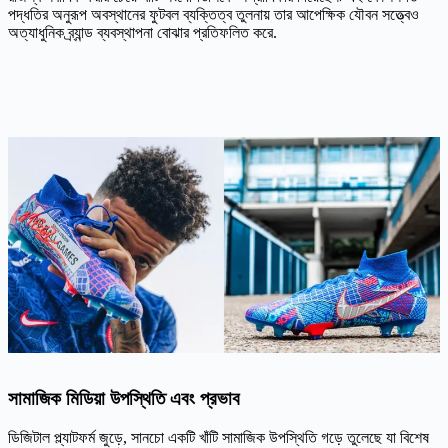
পদ্ধতির অনুরূপ অবস্থানের ফুটবল ব্যক্তিত্ব তুলনায় তার আপেক্ষিক যৌবন সত্ত্বেও
অত্যাধুনিক ব্র্যান্ড ব্যবস্থাপনা বোঝার প্রতিফলিত করে.
সামাজিক মিডিয়া উপস্থিতি এবং প্রভাব
ডিজিটাল প্ল্যাটফর্ম জুড়ে, সানচো একটি খাঁটি সামাজিক উপস্থিতি গড়ে তুলেছে যা বিশেষ