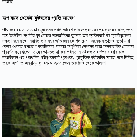
করেছে৷
অল্প বয়স থেকেই ফুটবলের প্রতি আবেগ
পাঁচ বছর বয়সে, সানচোর ফুটবলের প্রতি আবেশ তার সম্প্রদায়ের প্রত্যেকের কাছে স্পষ্ট
হয়ে উঠেছিল৷ স্থানীয় যুব কোচরা সমবয়সীদের তুলনায় তার ব্যতিক্রমী বল ম্যানিপুলেশন
দক্ষতা মনে রাখে, নিয়মিত তার বছর অতিক্রম কৌশল চেষ্টা. অনেক বাচ্চাদের মতো যারা
কেবল খেলতে উপভোগ করেছিলেন, সানচো অনুশীলন সেশনের সময় অস্বাভাবিক ফোকাস
প্রদর্শন করেছিলেন, তাদের আয়ত্ত না করা পর্যন্ত নির্দিষ্ট দক্ষতার উপর বারবার কাজ
করেছিলেন এই প্রাথমিক পরিপূর্ণতাবাদী প্রবণতা, প্রাকৃতিক ক্রীড়াবিদ ক্ষমতা সঙ্গে মিলিত,
তাকে অগণিত অন্যান্য ফুটবল-আচ্ছন্ন লন্ডন তরুণদের থেকে আলাদা.