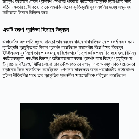
উল্লেখ করেছেন কেবল প্রশিক্ষণ সেশনের পরিবর্তে প্রতিযোগিতামূলক ম্যাচগুলির সময়
কঠিন দক্ষতার চেষ্টা করে, তাকে এমনকি শহরের ব্যতিক্রমী যুব দলগুলির মধ্যে সম্ভাব্য
অভিজাত হিসাবে চিহ্নিত করে
একটি তরুণ প্রতিভা হিসাবে উন্নয়ন
একাডেমির অগ্রগতি জুড়ে, সানচো তার বয়সের বাইরে ধারাবাহিকভাবে পারফর্ম করার সময়
ব্যতিক্রমী প্রযুক্তিগত বিকাশ প্রদর্শন করেছিলেন মহাদেশীয় বিরোধীদের বিরুদ্ধে
ইউইএফএ যুব লিগে তার পারফরম্যান্স বিশেষভাবে চিত্তাকর্ষক প্রমাণিত হয়েছিল, বিভিন্ন
প্রতিরক্ষামূলক পদ্ধতির বিরুদ্ধে অভিযোজনযোগ্যতা প্রদর্শন করে বিশুদ্ধ প্রযুক্তিগত
উন্নয়নের বাইরেও, সিটির কোচরা তার কৌশলগত বোঝাপড়া এবং অবস্থানগত সচেতনতা
বাড়ানোর দিকে মনোনিবেশ করেছিলেন, পেশাদার সাফল্যের জন্য প্রয়োজনীয় কাঠামোগত
ফুটবল নীতিগুলির সাথে তার প্রাকৃতিক সৃজনশীল ক্ষমতাগুলিকে পরিপূরক করেছিলেন৷