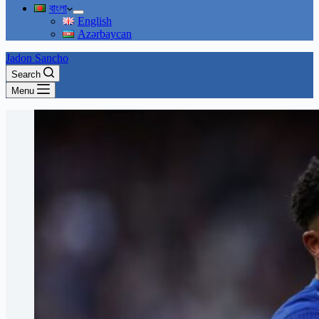
বাংলা
English
Azərbaycan
Jadon Sancho
Search
Menu