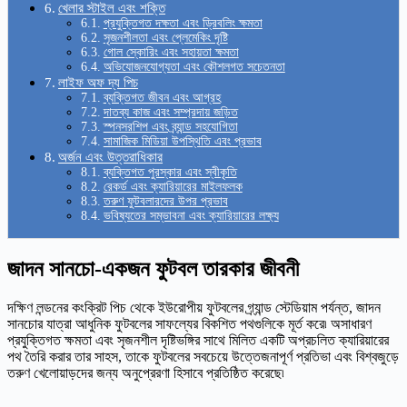
খেলার স্টাইল এবং শক্তি
প্রযুক্তিগত দক্ষতা এবং ড্রিবলিং ক্ষমতা
সৃজনশীলতা এবং প্লেমেকিং দৃষ্টি
গোল স্কোরিং এবং সহায়তা ক্ষমতা
অভিযোজনযোগ্যতা এবং কৌশলগত সচেতনতা
লাইফ অফ দ্য পিচ
ব্যক্তিগত জীবন এবং আগ্রহ
দাতব্য কাজ এবং সম্প্রদায় জড়িত
স্পনসরশিপ এবং ব্র্যান্ড সহযোগিতা
সামাজিক মিডিয়া উপস্থিতি এবং প্রভাব
অর্জন এবং উত্তরাধিকার
ব্যক্তিগত পুরস্কার এবং স্বীকৃতি
রেকর্ড এবং ক্যারিয়ারের মাইলফলক
তরুণ ফুটবলারদের উপর প্রভাব
ভবিষ্যতের সম্ভাবনা এবং ক্যারিয়ারের লক্ষ্য
জাদন সানচো-একজন ফুটবল তারকার জীবনী
দক্ষিণ লন্ডনের কংক্রিট পিচ থেকে ইউরোপীয় ফুটবলের গ্র্যান্ড স্টেডিয়াম পর্যন্ত, জাদন
সানচোর যাত্রা আধুনিক ফুটবলের সাফল্যের বিকশিত পথগুলিকে মূর্ত করে৷ অসাধারণ
প্রযুক্তিগত ক্ষমতা এবং সৃজনশীল দৃষ্টিভঙ্গির সাথে মিলিত একটি অপ্রচলিত ক্যারিয়ারের
পথ তৈরি করার তার সাহস, তাকে ফুটবলের সবচেয়ে উত্তেজনাপূর্ণ প্রতিভা এবং বিশ্বজুড়ে
তরুণ খেলোয়াড়দের জন্য অনুপ্রেরণা হিসাবে প্রতিষ্ঠিত করেছে৷