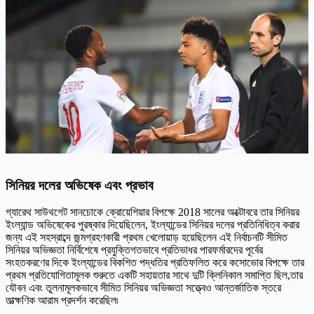
সিনিয়র দলের অভিষেক এবং প্রভাব
গ্যারেথ সাউথগেট সানচোকে ক্রোয়েশিয়ার বিপক্ষে 2018 সালের অক্টোবরে তার সিনিয়র
ইংল্যান্ড অভিষেকের পুরষ্কার দিয়েছিলেন, ইংল্যান্ডের সিনিয়র দলের প্রতিনিধিত্ব করার
জন্য এই সহস্রাব্দে জন্মগ্রহণকারী প্রথম খেলোয়াড় হয়েছিলেন এই নির্বাচনটি সীমিত
সিনিয়র অভিজ্ঞতা নির্বিশেষে প্রযুক্তিগতভাবে প্রতিভাধর পারফর্মারদের পূর্বের
সংহতকরণের দিকে ইংল্যান্ডের বিকশিত পদ্ধতির প্রতিফলিত করে কসোভোর বিপক্ষে তার
প্রথম প্রতিযোগিতামূলক শুরুতে একটি সহায়তার সাথে দুটি ক্লিনিকাল সমাপ্তি ছিল,তার
যৌবন এবং তুলনামূলকভাবে সীমিত সিনিয়র অভিজ্ঞতা সত্ত্বেও আন্তর্জাতিক স্তরে
তাত্ক্ষণিক আরাম প্রদর্শন করেছিল৷