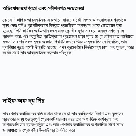
অভিযোজনযোগ্যতা এবং কৌশলগত সচেতনতা
কোচরা একাধিক আক্রমণাত্মক অবস্থানে সানচোর কৌশলগত অভিযোজনযোগ্যতাকে
মূল্য দেয়৷ যদিও প্রাথমিকভাবে বিস্তৃত প্রারম্ভিক অবস্থান থেকে মোতায়েন করা
হয়েছে, তিনি কার্যকর অর্ধ-স্থান দখল এবং কেন্দ্রীয় ঘূর্ণন মাধ্যমে অবস্থানগত বুদ্ধি
প্রদর্শন করে. এই বহুমুখিতা প্রতিস্থাপন প্রয়োজন ছাড়া ম্যাচ মধ্যে কৌশলগত নমনীয়তা
সক্ষম. তার প্রতিরক্ষামূলক অবদান, প্রাথমিকভাবে উন্নয়নমূলক হিসাবে বিবেচিত, তার
ক্যারিয়ার জুড়ে যথেষ্ট উন্নতি হয়েছে, এখন ক্রমবর্ধমান নির্ভরযোগ্য চাপ এবং পুনরুদ্ধারের
কর্মের সাথে তার আক্রমণাত্মক ক্ষমতার পরিপূরক.
লাইফ অফ দ্য পিচ
তার খেলার ক্যারিয়ারের বাইরে সানচোকে বোঝা তার ব্যক্তিগত বিকাশ এবং বৃহত্তর
প্রভাবের জন্য গুরুত্বপূর্ণ প্রেক্ষাপট সরবরাহ করে তার অফ-ফিল্ড কার্যক্রম এবং
আগ্রহগুলি তার ব্যাকগ্রাউন্ড এবং তার পেশাদার ক্যারিয়ারের অগ্রগতির সাথে সাথে
জনসাধারণের প্রোফাইল উভয়ই প্রতিফলিত করে৷