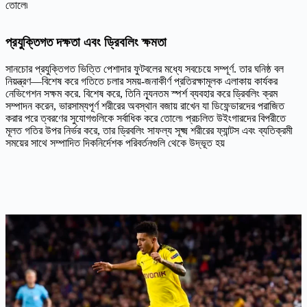
তোলে৷
প্রযুক্তিগত দক্ষতা এবং ড্রিবলিং ক্ষমতা
সানচোর প্রযুক্তিগত ভিত্তি পেশাদার ফুটবলের মধ্যে সবচেয়ে সম্পূর্ণ. তার ঘনিষ্ঠ বল
নিয়ন্ত্রণ—বিশেষ করে গতিতে চলার সময়-জনাকীর্ণ প্রতিরক্ষামূলক এলাকায় কার্যকর
নেভিগেশন সক্ষম করে. বিশেষ করে, তিনি ন্যূনতম স্পর্শ ব্যবহার করে ড্রিবলিং ক্রম
সম্পাদন করেন, ভারসাম্যপূর্ণ শরীরের অবস্থান বজায় রাখেন যা ডিফেন্ডারদের পরাজিত
করার পরে ত্বরণের সুযোগগুলিকে সর্বাধিক করে তোলে৷ প্রচলিত উইংগারদের বিপরীতে
মূলত গতির উপর নির্ভর করে, তার ড্রিবলিং সাফল্য সূক্ষ্ম শরীরের ফ্যান্টস এবং ব্যতিক্রমী
সময়ের সাথে সম্পাদিত দিকনির্দেশক পরিবর্তনগুলি থেকে উদ্ভূত হয়