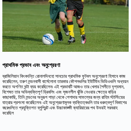
প্রাথমিক প্রভাব এবং অনুপ্রেরণা
ব্রাজিলিয়ান কিংবদন্তি রোনালদিনহো সানচোর প্রাথমিক ফুটবল অনুপ্রেরণা হিসাবে কাজ
করেছিলেন, তরুণ লন্ডনবাসী বার্সেলোনা তারকার কৌশলগুলির ইউটিউব ভিডিওগুলি অধ্যয়ন
করতে অগণিত ঘন্টা ব্যয় করেছিলেন৷ এই প্রভাবটি আজও তার খেলার শৈলীতে দৃশ্যমান,
বিশেষত তার অভিব্যক্তিপূর্ণ ড্রিবলিং এবং সৃজনশীল ঝুঁকি নেওয়ার ক্ষেত্রে বাড়ির
কাছাকাছি, তিনি লন্ডনের অনুরূপ পাড়া থেকে পেশাদার সাফল্যের জন্য রাহিম স্টার্লিংয়ের
যাত্রার প্রশংসা করেছিলেন৷ এই অনুপ্রেরণামূলক ব্যক্তিত্বগুলি তার গুরুত্বপূর্ণ বিকাশের
বছরগুলিতে প্রযুক্তিগত ব্লুপ্রিন্ট এবং উচ্চাকাঙ্ক্ষী ক্যারিয়ারের পথ উভয়ই সরবরাহ
করেছিল