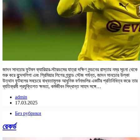
জাদন সানচোর ফুটবল ক্যারিয়ার-স্টারডমের যাত্রা দক্ষিণ লন্ডনের রাস্তায় নম্র সূচনা থেকে
শুরু করে বুন্দেসলিগা এবং প্রিমিয়ার লিগের গ্র্যান্ড স্টেজ পর্যন্ত, জাদন সানচোর উল্কা
উত্থান ফুটবলের সবচেয়ে বাধ্যতামূলক আধুনিক বর্ণনাগুলির একটির প্রতিনিধিত্ব করে৷ তার
ব্যতিক্রমী প্রযুক্তিগত ক্ষমতা, কর্মজীবন সিদ্ধান্ত সাহস সঙ্গে…
admin
17.03.2025
Без рубрики
রেকর্ড