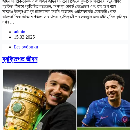
জাদন সানচো-রেকর্ড এবং অর্জন জাদন সানচো নিজেকে ফুটবলের সবচেয়ে বিদ্যুতায়িত
প্রতিভা হিসাবে প্রতিষ্ঠিত করেছেন, অসংখ্য রেকর্ড ভেঙেছেন এবং তার অল্প বয়স
সত্ত্বেও উল্লেখযোগ্য মাইলফলক অর্জন করেছেন৷ ওয়াটফোর্ডের একাডেমি থেকে
আন্তর্জাতিক স্টারডম পর্যন্ত তার যাত্রা ব্যতিক্রমী পারফরম্যান্স এবং ঐতিহাসিক কৃতিত্ব
দ্বারা…
admin
15.03.2025
Без рубрики
ব্যক্তিগত জীবন